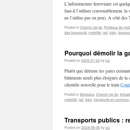
L’infrastructure ferroviaire est qu
faut-il l’utiliser convenablement, l
ne l’utilise pas ou peu). A côté de
Posted in
Chemin de fer
,
Politique de mobi
des transports
,
mobilité
,
rail
,
train
,
transp
Pourquoi démolir la g
Posted on
2025-07-22
by
luc
Plutôt que détruire les gares existan
bâtiments neufs plus éloignés de la c
clientèle nouvelle pour le train
Cont
Posted in
Belgique
,
Chemin de fer
,
Infras
mobilité
,
rail
,
train
,
transports en commun
Transports publics : r
Posted on
2024-09-06
by
luc