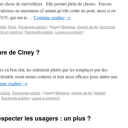
elque chose de merveilleux. Elle permet plein de choses. Encore
a valoriser au maximum (d’autant qu’elle coûte un pont, aussi si on
s TGV, qui ont la …
Continue reading
→
lité
,
Rural
,
Transports publics
|
Tagged
Belgique
,
chemin de fer
,
économie
orts en commun
,
Transports publics
|
Leave a comment
are de Ciney ?
tes en bon état, les entretenir plutôt que les remplacer par des
lientèle serait moins coûteux et tout aussi efficace pour attirer une
inue reading
→
tructure
,
Transports publics
|
Tagged
Belgique
,
chemin de fer
,
Infrabel
,
,
Transports publics
|
Leave a comment
especter les usagers : un plus ?