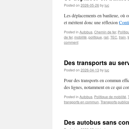
Posted on
2026-05-26
by
luc
Les déplacements en banlieue, où on 
et méritent donc une réflexion
Cont
Posted in
Autobus
,
Chemin de fer
,
Politiq
de fer
,
mobilité
,
politique
,
rail
,
TEC
,
train
,
comment
Des transports au serv
Posted on
2026-04-13
by
luc
Pour des transports en commun efficac
des lignes, notamment en ce qui conc
Posted in
Autobus
,
Politique de mobilité
,
transports en commun
,
Transports publics
Des autobus sans con