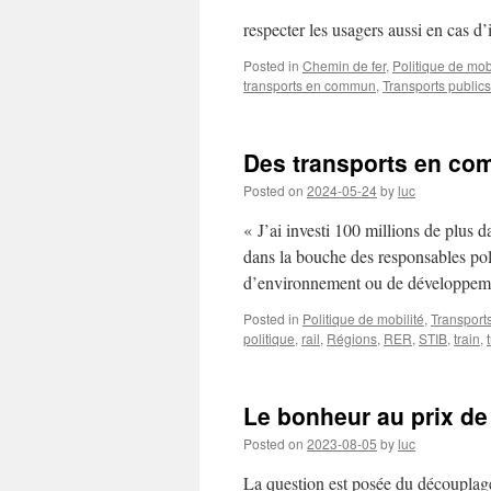
respecter les usagers aussi en cas d’
Posted in
Chemin de fer
,
Politique de mobi
transports en commun
,
Transports publics
Des transports en com
Posted on
2024-05-24
by
luc
« J’ai investi 100 millions de plus 
dans la bouche des responsables pol
d’environnement ou de développeme
Posted in
Politique de mobilité
,
Transports
politique
,
rail
,
Régions
,
RER
,
STIB
,
train
,
Le bonheur au prix de 
Posted on
2023-08-05
by
luc
La question est posée du découplag