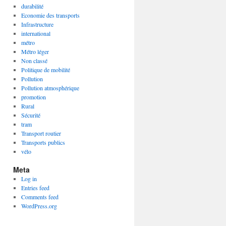
durabilité
Economie des transports
Infrastructure
international
métro
Métro léger
Non classé
Politique de mobilité
Pollution
Pollution atmosphérique
promotion
Rural
Sécurité
tram
Transport routier
Transports publics
vélo
Meta
Log in
Entries feed
Comments feed
WordPress.org