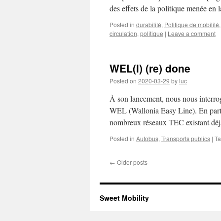
des effets de la politique menée en 
Posted in
durabilité
,
Politique de mobilité
circulation
,
politique
|
Leave a comment
WEL(l) (re) done
Posted on
2020-03-29
by
luc
À son lancement, nous nous interrog
WEL (Wallonia Easy Line). En partic
nombreux réseaux TEC existant déjà,
Posted in
Autobus
,
Transports publics
|
T
←
Older posts
Sweet Mobility