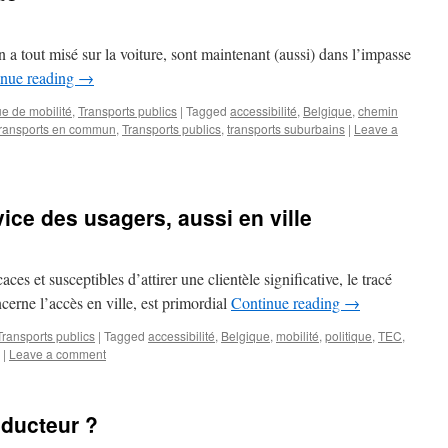
a tout misé sur la voiture, sont maintenant (aussi) dans l’impasse
inue reading
→
ue de mobilité
,
Transports publics
|
Tagged
accessibilité
,
Belgique
,
chemin
transports en commun
,
Transports publics
,
transports suburbains
|
Leave a
ice des usagers, aussi en ville
es et susceptibles d’attirer une clientèle significative, le tracé
erne l’accès en ville, est primordial
Continue reading
→
Transports publics
|
Tagged
accessibilité
,
Belgique
,
mobilité
,
politique
,
TEC
,
|
Leave a comment
ducteur ?