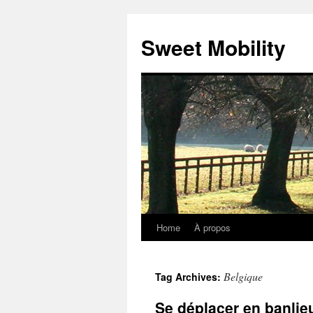
Sweet Mobility
Home
À propos
Skip
to
Belgique
Tag Archives:
content
Se déplacer en banlie