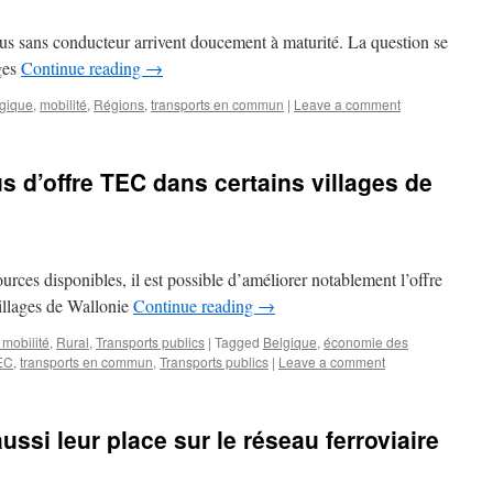
bus sans conducteur arrivent doucement à maturité. La question se
ages
Continue reading
→
gique
,
mobilité
,
Régions
,
transports en commun
|
Leave a comment
s d’offre TEC dans certains villages de
ources disponibles, il est possible d’améliorer notablement l’offre
illages de Wallonie
Continue reading
→
 mobilité
,
Rural
,
Transports publics
|
Tagged
Belgique
,
économie des
EC
,
transports en commun
,
Transports publics
|
Leave a comment
ussi leur place sur le réseau ferroviaire