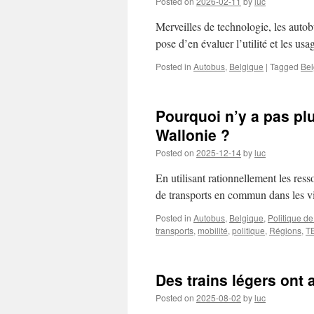
Posted on
2026-02-11
by
luc
Merveilles de technologie, les auto
pose d’en évaluer l’utilité et les us
Posted in
Autobus
,
Belgique
|
Tagged
Bel
Pourquoi n’y a pas plu
Wallonie ?
Posted on
2025-12-14
by
luc
En utilisant rationnellement les ress
de transports en commun dans les v
Posted in
Autobus
,
Belgique
,
Politique de
transports
,
mobilité
,
politique
,
Régions
,
T
Des trains légers ont a
Posted on
2025-08-02
by
luc