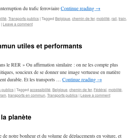
interruption du trafic ferroviaire
Continue reading
→
lité
,
Transports publics
|
Tagged
Belgique
,
chemin de fer
,
mobilité
,
rail
,
train
,
|
Leave a comment
mun utiles et performants
dans le RER » Ou affirmation similaire : on ne les compte plus
itiques, soucieux de se donner une image vertueuse en matière
nt durable. Et les transports …
Continue reading
→
 publics
|
Tagged
accessibilité
,
Belgique
,
chemin de fer
,
Fédéral
,
mobilité
,
tram
,
transports en commun
,
Transports publics
|
Leave a comment
la planète
e de notre bonheur et du volume de déplacements en voiture, et