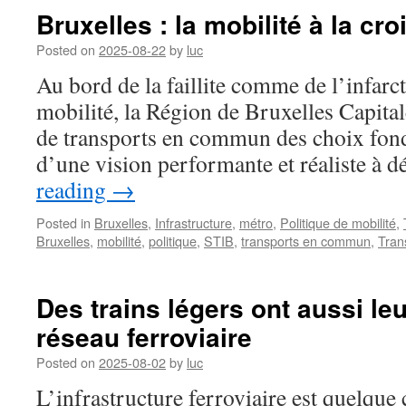
Bruxelles : la mobilité à la c
Posted on
2025-08-22
by
luc
Au bord de la faillite comme de l’infarc
mobilité, la Région de Bruxelles Capital
de transports en commun des choix fon
d’une vision performante et réaliste à 
reading
→
Posted in
Bruxelles
,
Infrastructure
,
métro
,
Politique de mobilité
,
Bruxelles
,
mobilité
,
politique
,
STIB
,
transports en commun
,
Tran
Des trains légers ont aussi leu
réseau ferroviaire
Posted on
2025-08-02
by
luc
L’infrastructure ferroviaire est quelqu