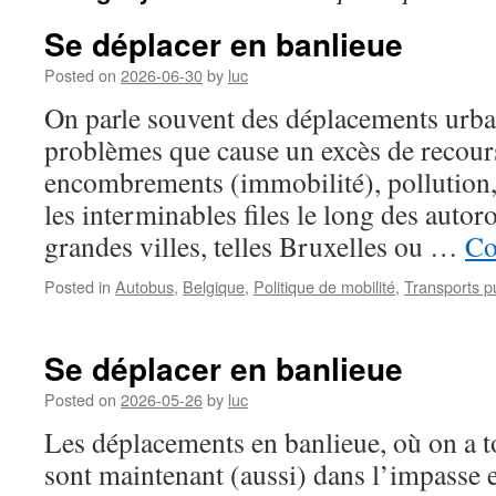
Se déplacer en banlieue
Posted on
2026-06-30
by
luc
On parle souvent des déplacements urbai
problèmes que cause un excès de recours
encombrements (immobilité), pollution, 
les interminables files le long des auto
grandes villes, telles Bruxelles ou …
Co
Posted in
Autobus
,
Belgique
,
Politique de mobilité
,
Transports p
Se déplacer en banlieue
Posted on
2026-05-26
by
luc
Les déplacements en banlieue, où on a to
sont maintenant (aussi) dans l’impasse 