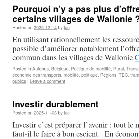
Pourquoi n’y a pas plus d’off
certains villages de Wallonie 
Posted on
2025-12-14
by
luc
En utilisant rationnellement les ressourc
possible d’améliorer notablement l’offre
commun dans les villages de Wallonie
C
Posted in
Autobus
,
Belgique
,
Politique de mobilité
,
Rural
,
Transp
économie des transports
,
mobilité
,
politique
,
Régions
,
TEC
,
tra
publics
|
Leave a comment
Investir durablement
Posted on
2025-11-06
by
luc
Investir c’est préparer l’avenir : tout le
faut-il le faire à bon escient. En écono