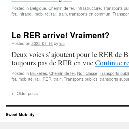
Posted in
Belgique
,
Chemin de fer
,
Infrastructure
,
Transports pu
fer
,
Infrabel
,
mobilité
,
rail
,
train
,
transports en commun
,
Transpor
Le RER arrive! Vraiment?
Posted on
2025-07-16
by
luc
Deux voies s’ajoutent pour le RER de B
toujours pas de RER en vue
Continue r
Posted in
Bruxelles
,
Chemin de fer
,
Non classé
,
Transports publ
fer
,
mobilité
,
rail
,
RER
,
train
,
Transports publics
,
transports subu
←
Older posts
Sweet Mobility