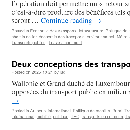
l’opération doit permettre un « retour s
c’est-à-dire produire des bénéfices tels 
seront …
Continue reading
→
Posted in
Economie des transports
,
Infrastructure
,
Politique de 
chemin de fer
,
économie des transports
,
environnement
,
Métro l
Transports publics
|
Leave a comment
Deux conceptions des transpo
Posted on
2025-10-21
by
luc
Wallonie et Grand duché de Luxembour
opposées du transport public en milieu 
→
Posted in
Autobus
,
international
,
Politique de mobilité
,
Rural
,
Tr
international
,
mobilité
,
politique
,
TEC
,
transports en commun
,
Tr