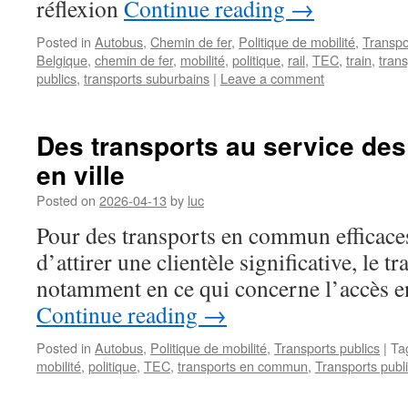
réflexion
Continue reading
→
Posted in
Autobus
,
Chemin de fer
,
Politique de mobilité
,
Transpo
Belgique
,
chemin de fer
,
mobilité
,
politique
,
rail
,
TEC
,
train
,
tran
publics
,
transports suburbains
|
Leave a comment
Des transports au service des
en ville
Posted on
2026-04-13
by
luc
Pour des transports en commun efficaces
d’attirer une clientèle significative, le tr
notamment en ce qui concerne l’accès en
Continue reading
→
Posted in
Autobus
,
Politique de mobilité
,
Transports publics
|
Ta
mobilité
,
politique
,
TEC
,
transports en commun
,
Transports publ