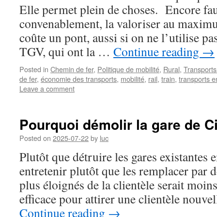
Elle permet plein de choses. Encore faut-
convenablement, la valoriser au maximu
coûte un pont, aussi si on ne l’utilise p
TGV, qui ont la …
Continue reading
→
Posted in
Chemin de fer
,
Politique de mobilité
,
Rural
,
Transports
de fer
,
économie des transports
,
mobilité
,
rail
,
train
,
transports 
Leave a comment
Pourquoi démolir la gare de C
Posted on
2025-07-22
by
luc
Plutôt que détruire les gares existantes e
entretenir plutôt que les remplacer par 
plus éloignés de la clientèle serait moin
efficace pour attirer une clientèle nouvel
Continue reading
→