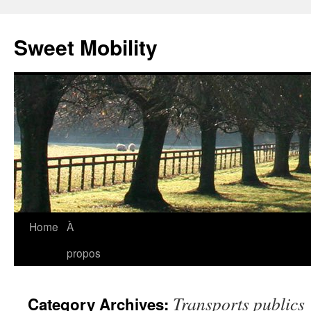
Sweet Mobility
Skip
Home
À
to
propos
content
Transports publics
Category Archives: