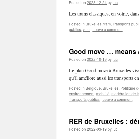
Posted on
2023-12-24
by
luc
Les trams classiques, en voirie, dans
Posted in
Bruxelles
,
tram
,
Transports publ
publics
,
ville
|
Leave a comment
Good move … means 
Posted on
2022-10-19
by
luc
Le plan Good move à Bruxelles vise à
qu’il améliore aussi les transports
Posted in
Belgique
,
Bruxelles
,
Politique d
environnement
,
mobilité
,
modération de la
Transports publics
|
Leave a comment
RER de Bruxelles : dé
Posted on
2022-03-19
by
luc