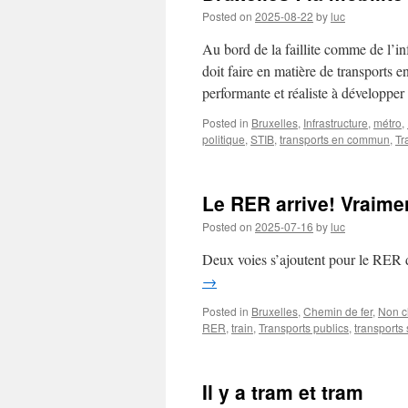
Posted on
2025-08-22
by
luc
Au bord de la faillite comme de l’in
doit faire en matière de transports
performante et réaliste à développer
Posted in
Bruxelles
,
Infrastructure
,
métro
,
politique
,
STIB
,
transports en commun
,
Tr
Le RER arrive! Vraime
Posted on
2025-07-16
by
luc
Deux voies s’ajoutent pour le RER
→
Posted in
Bruxelles
,
Chemin de fer
,
Non c
RER
,
train
,
Transports publics
,
transports
Il y a tram et tram