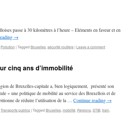
elloises passe à 30 kilomètres à l’heure – Eléments en faveur et en
reading
→
,
Pollution
|
Tagged
Bruxelles
,
sécurité routière
|
Leave a comment
our cinq ans d’immobilité
on de Bruxelles-capitale a, bien logiquement, présenté son
le « une politique de mobilité au service des Bruxellois et de
itionne de réduire l’utilisation de la …
Continue reading
→
,
Transports publics
|
Tagged
Bruxelles
,
mobilité
,
Régions
,
STIB
,
train
,