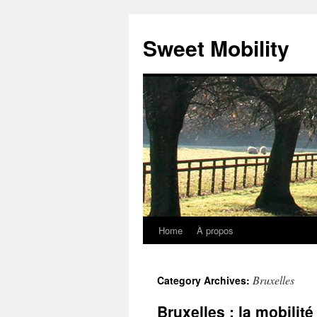
Sweet Mobility
Home
À propos
Skip
to
Bruxelles
Category Archives:
content
Bruxelles : la mobilit