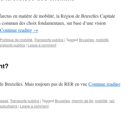
farctus en matière de mobilité, la Région de Bruxelles Capitale
 en commun des choix fondamentaux, sur base d’une vision
Continue reading
→
Politique de mobilité
,
Transports publics
|
Tagged
Bruxelles
,
mobilité
,
ansports publics
|
Leave a comment
nt?
 de Bruxelles. Mais toujours pas de RER en vue
Continue reading
lassé
,
Transports publics
|
Tagged
Bruxelles
,
chemin de fer
,
mobilité
,
rail
,
 suburbains
|
Leave a comment