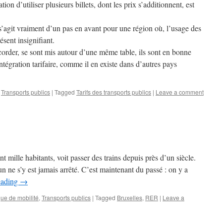
ion d’utiliser plusieurs billets, dont les prix s’additionnent, est
 s’agit vraiment d’un pas en avant pour une région où, l’usage des
sent insignifiant.
corder, se sont mis autour d’une même table, ils sont en bonne
intégration tarifaire, comme il en existe dans d’autres pays
,
Transports publics
|
Tagged
Tarifs des transports publics
|
Leave a comment
mille habitants, voit passer des trains depuis près d’un siècle.
n ne s’y est jamais arrêté. C’est maintenant du passé : on y a
eading
→
que de mobilité
,
Transports publics
|
Tagged
Bruxelles
,
RER
|
Leave a