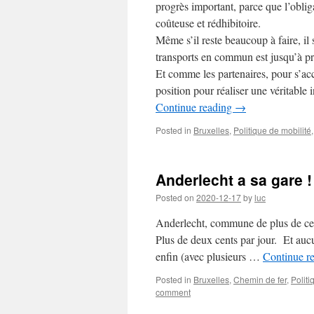
progrès important, parce que l’obligat
coûteuse et rédhibitoire.
Même s’il reste beaucoup à faire, il
transports en commun est jusqu’à pré
Et comme les partenaires, pour s’ac
position pour réaliser une véritable 
Continue reading
→
Posted in
Bruxelles
,
Politique de mobilité
Anderlecht a sa gare !
Posted on
2020-12-17
by
luc
Anderlecht, commune de plus de cent 
Plus de deux cents par jour. Et aucu
enfin (avec plusieurs …
Continue r
Posted in
Bruxelles
,
Chemin de fer
,
Politi
comment