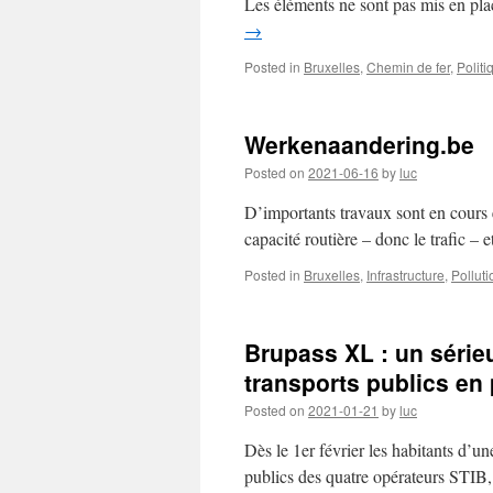
Les éléments ne sont pas mis en pl
→
Posted in
Bruxelles
,
Chemin de fer
,
Politi
Werkenaandering.be
Posted on
2021-06-16
by
luc
D’importants travaux sont en cours e
capacité routière – donc le trafic – e
Posted in
Bruxelles
,
Infrastructure
,
Polluti
Brupass XL : un série
transports publics en 
Posted on
2021-01-21
by
luc
Dès le 1er février les habitants d’une
publics des quatre opérateurs STIB