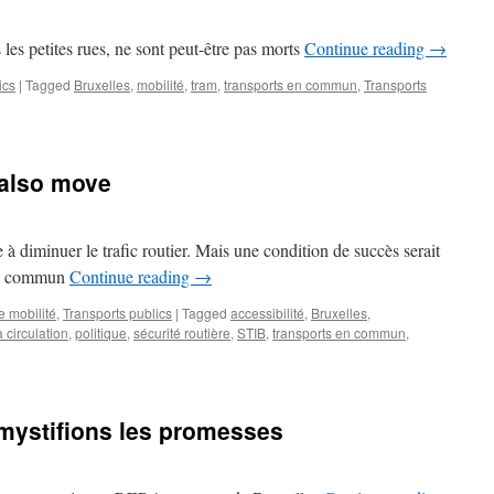
 les petites rues, ne sont peut-être pas morts
Continue reading
→
ics
|
Tagged
Bruxelles
,
mobilité
,
tram
,
transports en commun
,
Transports
also move
 diminuer le trafic routier. Mais une condition de succès serait
 en commun
Continue reading
→
e mobilité
,
Transports publics
|
Tagged
accessibilité
,
Bruxelles
,
 circulation
,
politique
,
sécurité routière
,
STIB
,
transports en commun
,
mystifions les promesses