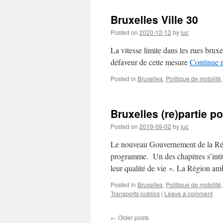
Bruxelles Ville 30
Posted on
2020-12-12
by
luc
La vitesse limite dans les rues brux
défaveur de cette mesure
Continue 
Posted in
Bruxelles
,
Politique de mobilité
Bruxelles (re)partie p
Posted on
2019-09-02
by
luc
Le nouveau Gouvernement de la Régi
programme. Un des chapitres s’intitu
leur qualité de vie ». La Région amb
Posted in
Bruxelles
,
Politique de mobilité
Transports publics
|
Leave a comment
←
Older posts