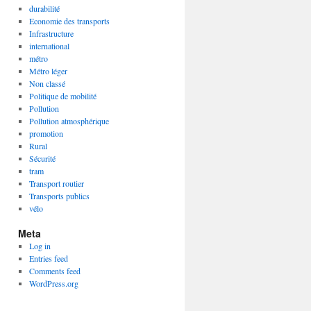
durabilité
Economie des transports
Infrastructure
international
métro
Métro léger
Non classé
Politique de mobilité
Pollution
Pollution atmosphérique
promotion
Rural
Sécurité
tram
Transport routier
Transports publics
vélo
Meta
Log in
Entries feed
Comments feed
WordPress.org