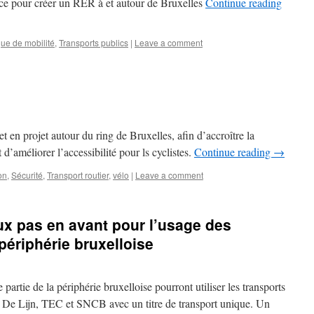
ace pour créer un RER à et autour de Bruxelles
Continue reading
que de mobilité
,
Transports publics
|
Leave a comment
t en projet autour du ring de Bruxelles, afin d’accroître la
t d’améliorer l’accessibilité pour ls cyclistes.
Continue reading
→
on
,
Sécurité
,
Transport routier
,
vélo
|
Leave a comment
ux pas en avant pour l’usage des
périphérie bruxelloise
 partie de la périphérie bruxelloise pourront utiliser les transports
, De Lijn, TEC et SNCB avec un titre de transport unique. Un