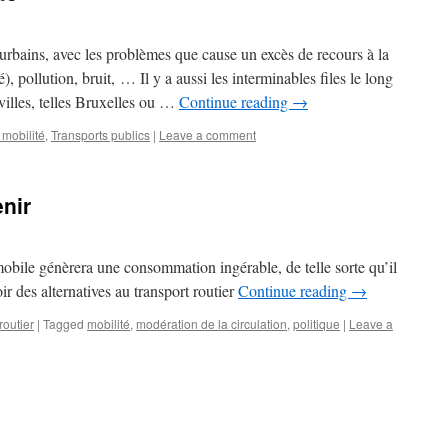
rbains, avec les problèmes que cause un excès de recours à la
 pollution, bruit, … Il y a aussi les interminables files le long
illes, telles Bruxelles ou …
Continue reading
→
 mobilité
,
Transports publics
|
Leave a comment
enir
omobile génèrera une consommation ingérable, de telle sorte qu’il
r des alternatives au transport routier
Continue reading
→
routier
|
Tagged
mobilité
,
modération de la circulation
,
politique
|
Leave a