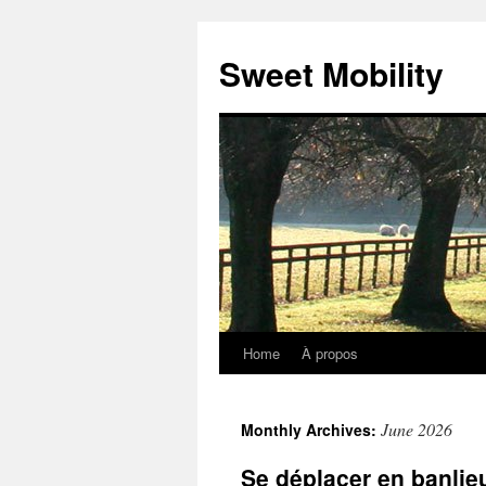
Sweet Mobility
Home
À propos
Skip
to
June 2026
Monthly Archives:
content
Se déplacer en banlie